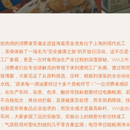
一批热情的消费者受邀走进益海嘉里金龙鱼位于上海的现代化工
厂，亲身体验了一场名为“安全健康之旅”的开放日活动。这不仅是
工厂参观，更是一次对食用油生产全过程的深度探秘。\n\n上午
点，消费者们在专业讲解员的带领下来到透明工厂长廊。透过明
的玻璃窗，大家见证了从原料筛选、压榨、精炼到灌装的全自动
流水线。“原来每一滴油要经过十多个质检环节！”一位消费者感叹
道。在生产车间，杂质、色泽、酸价等指标都要经过电脑检测。
遇不合格批次，将自动拦截，直接被废弃处理，而非简易降级。
创新是所有食品企业追求的，而安全感才是最高标杆。\n\n走出
产车间，大家参观了品控实验室。实验台上的精密分析仪快速工
作：气质联用对塑化剂做到几乎零含量监测；电导率仪能检测净