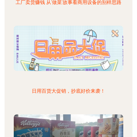
工厂卖货赚钱 从‘做菜’故事看商用设备的别样思路
日用百货大促销，抄底好价来袭！