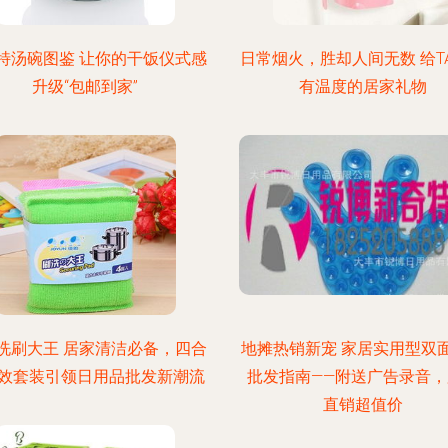
特汤碗图鉴 让你的干饭仪式感
日常烟火，胜却人间无数 给T
升级“包邮到家”
有温度的居家礼物
洗刷大王 居家清洁必备，四合
地摊热销新宠 家居实用型双
效套装引领日用品批发新潮流
批发指南——附送广告录音，
直销超值价