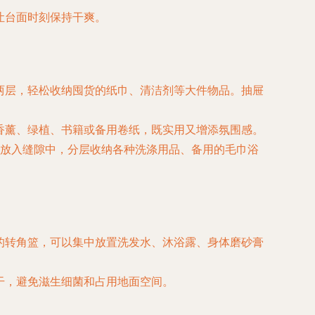
让台面时刻保持干爽。
两层，轻松收纳囤货的纸巾、清洁剂等大件物品。抽屉
香薰、绿植、书籍或备用卷纸，既实用又增添氛围感。
放入缝隙中，分层收纳各种洗涤用品、备用的毛巾浴
的转角篮，可以集中放置洗发水、沐浴露、身体磨砂膏
干，避免滋生细菌和占用地面空间。