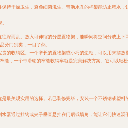
并保持干燥卫生，避免细菌滋生。带沥水孔的杯架能防止积水，
视。
往往深而乱。放入可伸缩的分层置物架，能瞬间将空间分成上下
品分门别类，一目了然。
宝贵的收纳区。一个窄长的置物架或小巧的边柜，可以用来摆放
窄缝，一个带滑轮的窄缝收纳车就是完美解决方案。它可以轻松
龛是最美观实用的选择。若已装修完毕，安装一个不锈钢或塑料
刮水器通过挂钩或夹子垂直悬挂在门后或墙角，能让它们快速沥