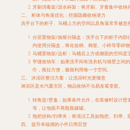
牙刷消毒架/沥水杯架
：将牙刷、牙膏集中收纳
二、 柜体与角落优化：挖掘隐藏收纳潜力
洗手台下的柜子、马桶上方的空间以及角落常常被忽
分层置物架/抽屉分隔盒
：洗手台下的柜子内部
内使用分隔盒，将化妆棉、棉签、小样等零碎物
马桶置物架/边柜
：马桶后上方或侧面的空间是
窄缝收纳车
：如果洗手间有洗衣机与墙壁之间的
巾，推拉方便，极致利用每一寸空间。
三、 沐浴区整洁方案：让洗浴时光更惬意
淋浴区是水汽重灾区，物品收纳不当易发霉变脏。
转角篮/壁龛
：如果条件允许，在装修时设计壁
等，让地面不再瓶瓶罐罐。
拖把挂钩/扫帚夹
：将清洁工具如拖把、扫帚、
四、 提升幸福感的小件日用百货