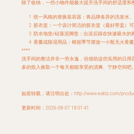
除了收纳，一些小物件能极大提升洗手间的舒适度和
统一风格的替换装容器
：将品牌各异的洗发水、
脏衣篮
：一个设计简洁的脏衣篮（最好带盖）可
防水地垫/硅藻泥脚垫
：出浴后踩在快速吸水的
香薰或除湿用品
：根据季节摆放一小瓶无火香薰
****
洗手间的整洁并非一劳永逸，但借助这些实用的日用
多的投入换取一个每天都能享受的清爽、宁静空间吧
如若转载，请注明出处：http://www.eaklz.com/product
更新时间：2026-08-07 18:01:41